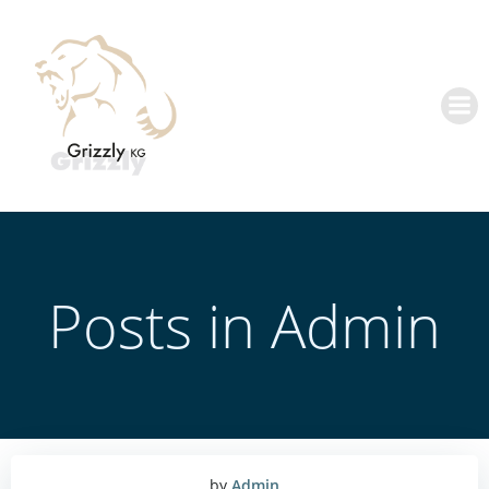
Zum
Inhalt
springen
Posts in
Admin
by
Admin